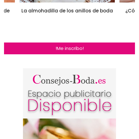
n de
La almohadilla de los anillos de boda
¿Cómo
!Me inscribo!