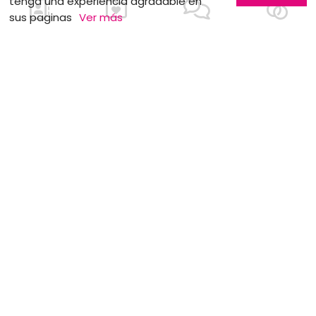
tenga una experiencia agradable en
sus paginas
Ver más
MOTS CLÉS
Bohemio
Luna de miel
Mesa Dulce
Moda nupcial
Aniversarios de bodas