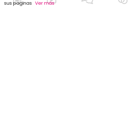
sus paginas
Ver más
MOTS CLÉS
Boda rústica
Joyas y accesorios
Organisación
Música
Aniversarios de bodas