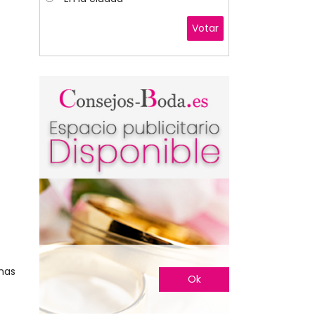
Votar
nas
Ok