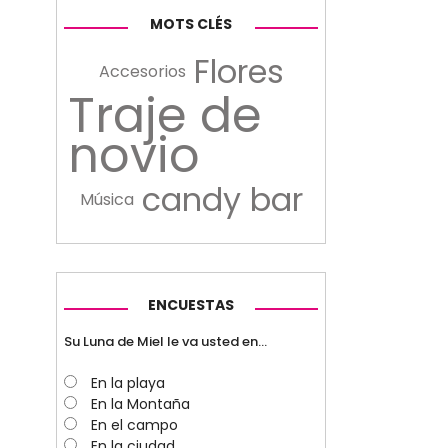
MOTS CLÉS
Flores
Accesorios
Traje de
novio
candy bar
Música
ENCUESTAS
Su Luna de Miel le va usted en...
En la playa
En la Montaña
En el campo
En la ciudad