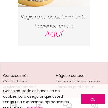
Conozca más
Hágase conocer
Contáctenos
Inscripción de empresas
¿Quienes somos ?
Fórmulas publicitarias
Consejos-Boda.es hace uso de
Empleos y pasantías
cookies para asegurar que usted
Partners
Ok
tenga una experiencia agradable en
Condiciones legales
sus paginas
Ver más