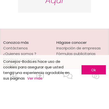
Conozca más
Hágase conocer
Contáctenos
Inscripción de empresas
¿Quienes somos ?
Fórmulas publicitarias
Empleos y pasantías
Consejos-Boda.es hace uso de
Partners
cookies para asegurar que usted
Ok
Condiciones legales
tenga una experiencia agradable en
sus paginas
Ver más
Síganos en
Nuestros sitios web
Facebook
Mariage.be
Instagram
Mariage.lu
Huwelijk.be
Conseils-Mariage.fr