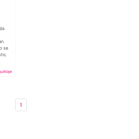
más
án
o se
sto,
illaje
1