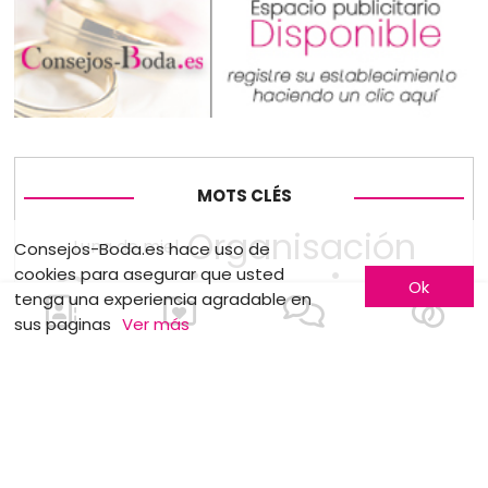
MOTS CLÉS
Organisación
Luna de miel
Consejos-Boda.es hace uso de
Convivencia
cookies para asegurar que usted
Ok
Flores
tenga una experiencia agradable en
sus paginas
Ver más
Fotografía