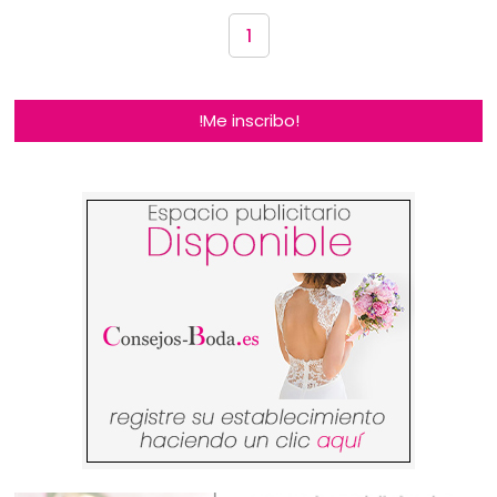
1
!Me inscribo!