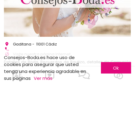
Gaditana - 11001 Cádiz
Visite nuestra página Internet
Consejos-Boda.es hace uso de
Detalles de Boda, Recuerdos de Bautizo, detalles de Comunión
cookies para asegurar que usted
Ok
y Regalos de Empresa
[...]
tenga una experiencia agradable en
sus paginas
Ver más
más información
1
!Me inscribo!