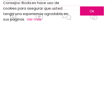
Catering de bodas y eventos
[...]
Consejos-Boda.es hace uso de
cookies para asegurar que usted
más información
Ok
tenga una experiencia agradable en
sus paginas
Ver más
1
!Me inscribo!