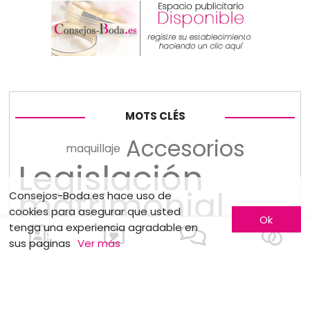
MOTS CLÉS
Accesorios
maquillaje
Legislación
matrimonial
Consejos-Boda.es hace uso de
cookies para asegurar que usted
Ok
tenga una experiencia agradable en
Recepción
Luna de miel
sus paginas
Ver más