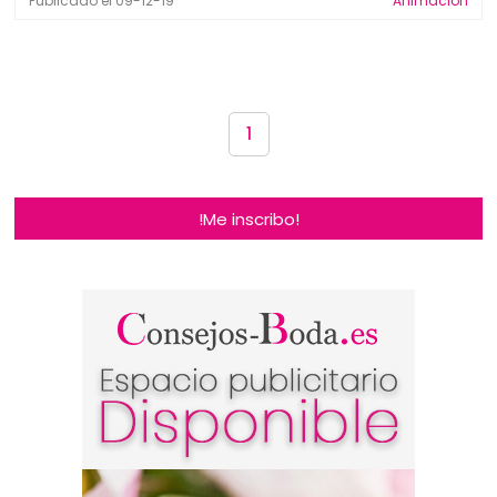
Publicado el 09-12-19
Animación
1
!Me inscribo!