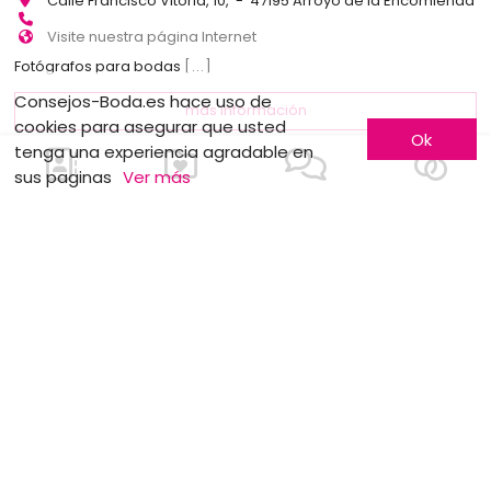
Calle Francisco Vitoria, 10, - 47195 Arroyo de la Encomienda
Visite nuestra página Internet
Fotógrafos para bodas
[...]
Consejos-Boda.es hace uso de
más información
cookies para asegurar que usted
Ok
tenga una experiencia agradable en
sus paginas
Ver más
1
2
!Me inscribo!