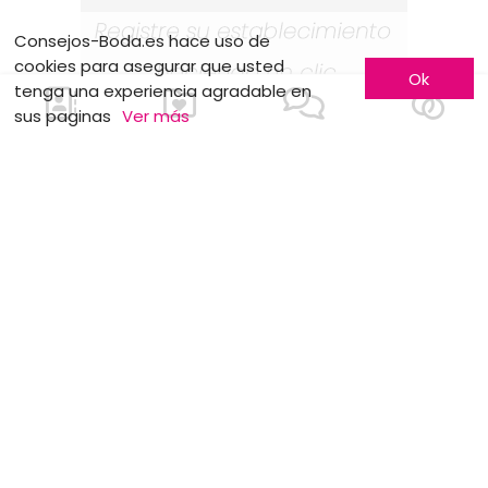
Consejos-Boda.es hace uso de
cookies para asegurar que usted
Ok
tenga una experiencia agradable en
sus paginas
Ver más
Conozca más
Hágase conocer
Contáctenos
Inscripción de empresas
¿Quienes somos ?
Fórmulas publicitarias
Empleos y pasantías
Partners
Condiciones legales
Síganos en
Nuestros sitios web