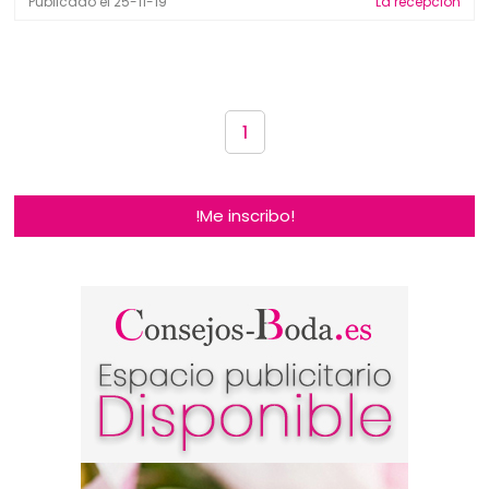
Publicado el 25-11-19
La recepción
1
!Me inscribo!