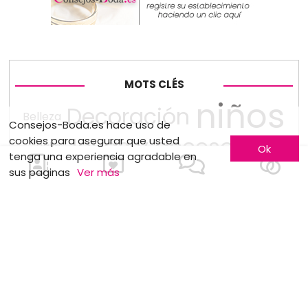
MOTS CLÉS
niños
Decoración
Belleza
Consejos-Boda.es hace uso de
Joyas y accesorios
cookies para asegurar que usted
Baile
Ok
tenga una experiencia agradable en
sus paginas
Ver más