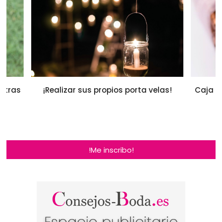
stras
¡Realizar sus propios porta velas!
Caja d
!Me inscribo!