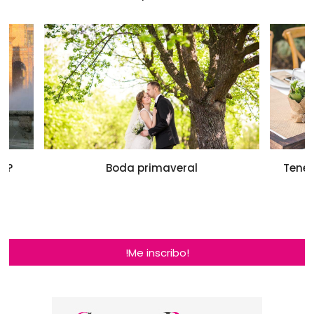
za?
Boda primaveral
Tener
!Me inscribo!