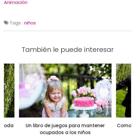
Animación
Tags :
niños
También le puede interesar
a boda
Un libro de juegos para mantener
Como di
ocupados a los niños