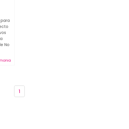
 para
ecto
vos
za
le No
emonia
1