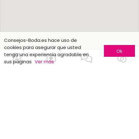
Consejos-Boda.es hace uso de
cookies para asegurar que usted
Ok
tenga una experiencia agradable en
sus paginas
Ver más
Contactarnos
Conozca más
Hágase conocer
Contáctenos
Inscripción de empresas
¿Quienes somos ?
Fórmulas publicitarias
Empleos y pasantías
Partners