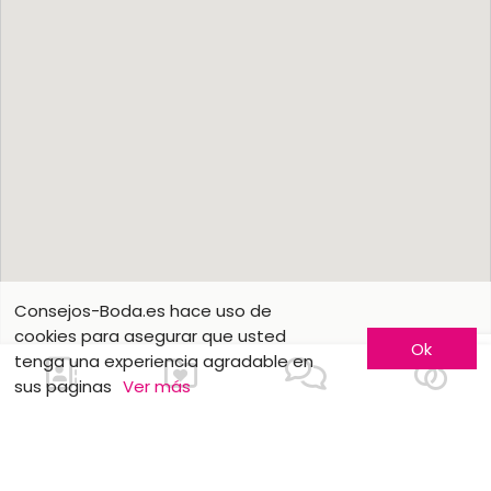
Consejos-Boda.es hace uso de
cookies para asegurar que usted
Ok
tenga una experiencia agradable en
sus paginas
Ver más
Conozca más
Hágase conocer
Contáctenos
Inscripción de empresas
¿Quienes somos ?
Fórmulas publicitarias