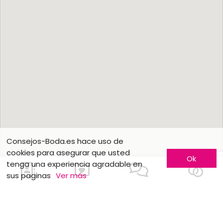
Consejos-Boda.es hace uso de
cookies para asegurar que usted
Ok
tenga una experiencia agradable en
sus paginas
Ver más
Conozca más
Hágase conocer
Contáctenos
Inscripción de empresas
¿Quienes somos ?
Fórmulas publicitarias