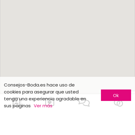
Consejos-Boda.es hace uso de
cookies para asegurar que usted
Ok
tenga una experiencia agradable en
sus paginas
Ver más
Contactarnos
Conozca más
Hágase conocer
Contáctenos
Inscripción de empresas
¿Quienes somos ?
Fórmulas publicitarias