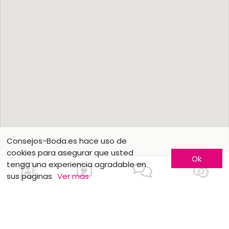
Consejos-Boda.es hace uso de
cookies para asegurar que usted
Ok
tenga una experiencia agradable en
sus paginas
Ver más
Conozca más
Hágase conocer
Contáctenos
Inscripción de empresas
¿Quienes somos ?
Fórmulas publicitarias