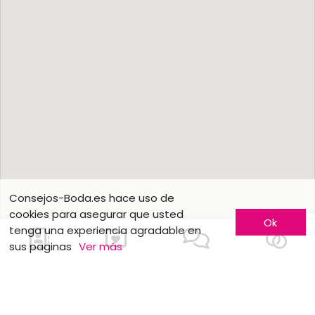
Consejos-Boda.es hace uso de
cookies para asegurar que usted
Ok
tenga una experiencia agradable en
sus paginas
Ver más
Contactarnos
Conozca más
Hágase conocer
Contáctenos
Inscripción de empresas
¿Quienes somos ?
Fórmulas publicitarias